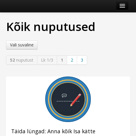
Esileht
Kõik nuputused
Veebileht
Kategooriad
Vali suvaline
Vaata veel
52
nuputust
Lk 1/3
1
2
3
Logi sisse või registreeru
Täida lüngad: Anna kõik Isa kätte