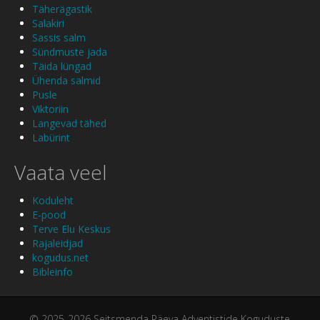
Täherägastik
Salakiri
Sassis salm
Sündmuste jada
Täida lüngad
Ühenda salmid
Pusle
Viktoriin
Langevad tähed
Labürint
Vaata veel
Koduleht
E-pood
Terve Elu Keskus
Rajaleidjad
kogudus.net
Bibleinfo
© 2025-2026 Seitsmenda Päeva Adventistide Koguduste