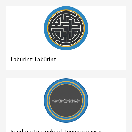
Labürint: Labürint
Sündmuste järjekord: Loomise päevad