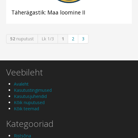
Täherägastik: Maa loomine II
52
nuputust
Lk 1/3
1
2
3
Veebileht
Avaleht
Kasutustingimused
Kasutusjuhendid
Kõik nuputused
Kõik teemad
Kategooriad
Ristsõna